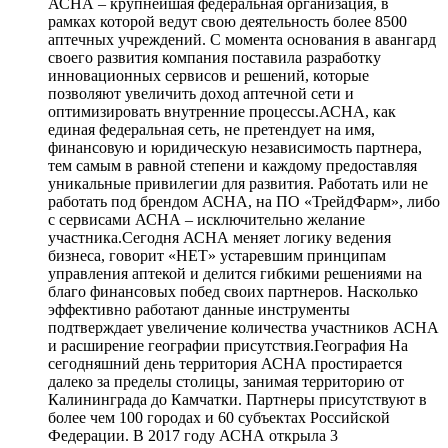
АСНА – крупнейшая федеральная организация, в
рамках которой ведут свою деятельность более 8500
аптечных учреждений. С момента основания в авангард
своего развития компания поставила разработку
инновационных сервисов и решений, которые
позволяют увеличить доход аптечной сети и
оптимизировать внутренние процессы.АСНА, как
единая федеральная сеть, не претендует на имя,
финансовую и юридическую независимость партнера,
тем самым в равной степени и каждому предоставляя
уникальные привилегии для развития. Работать или не
работать под брендом АСНА, на ПО «ТрейдФарм», либо
с сервисами АСНА – исключительно желание
участника.Сегодня АСНА меняет логику ведения
бизнеса, говорит «НЕТ» устаревшим принципам
управления аптекой и делится гибкими решениями на
благо финансовых побед своих партнеров. Насколько
эффективно работают данные инструменты
подтверждает увеличение количества участников АСНА
и расширение географии присутствия.География На
сегодняшний день территория АСНА простирается
далеко за пределы столицы, занимая территорию от
Калининграда до Камчатки. Партнеры присутствуют в
более чем 100 городах и 60 субъектах Российской
Федерации. В 2017 году АСНА открыла 3