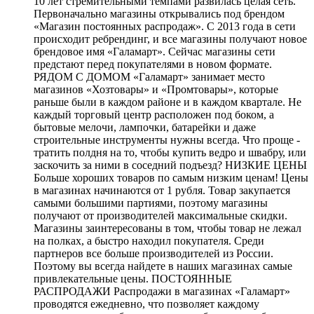
10 лет стремительными темпами развилась целая сеть.
Первоначально магазины открывались под брендом
«Магазин постоянных распродаж». С 2013 года в сети
происходит ребрендинг, и все магазины получают новое
брендовое имя «Галамарт». Сейчас магазины сети
предстают перед покупателями в новом формате.
РЯДОМ С ДОМОМ «Галамарт» занимает место
магазинов «Хозтовары» и «Промтовары», которые
раньше были в каждом районе и в каждом квартале. Не
каждый торговый центр расположен под боком, а
бытовые мелочи, лампочки, батарейки и даже
строительные инструменты нужны всегда. Что проще -
тратить полдня на то, чтобы купить ведро и швабру, или
заскочить за ними в соседний подъезд? НИЗКИЕ ЦЕНЫ
Больше хороших товаров по самым низким ценам! Цены
в магазинах начинаются от 1 рубля. Товар закупается
самыми большими партиями, поэтому магазины
получают от производителей максимальные скидки.
Магазины заинтересованы в том, чтобы товар не лежал
на полках, а быстро находил покупателя. Среди
партнеров все больше производителей из России.
Поэтому вы всегда найдете в наших магазинах самые
привлекательные цены. ПОСТОЯННЫЕ
РАСПРОДАЖИ Распродажи в магазинах «Галамарт»
проводятся ежедневно, что позволяет каждому