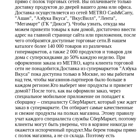
прямо с полок торговых сетей. Вы оплачиваете только
доставку продуктов до дверей вашего дома или офиса.
Доставка осуществляется из сетей METRO Cash&Carry,
"Ашан", "Азбука Вкуса", "ВкусВилл", "Лента",
“Мегамарт” (ГК “Дикси”). Чтобы узнать, откуда мы
можем привезти товары к вам домой, достаточно ввести
адрес на главной странице сайта или приложения, после
чего отобразятся доступные торговые сети.В нашем
каталоге более 140 000 товаров из различных
гипермаркетов, а также 2 000 продуктов и товаров для
дома с суперскидками до 50% каждую неделю. При
оформлении заказа из METRO, карта клиента торговой
сети не понадобится.Доставка из супермаркетов "Азбука
Вкуса" пока доступна только в Москве, но мы работаем
над тем, чтобы магазинов-партнеров было больше в
каждом регионе.Кто выберет мне продукты и привезет
домой? После того, как вы оформили заказ, через
специальное мобильное приложение он попадает к
сборщику – специалисту СберМаркет, который уже ждет
заказ в супермаркете. Он отбирает самые качественные
и свежие продукты на полках магазина. Этому правилу
учат каждого специалиста службы СберМаркет, поэтому
клиенты могут быть уверены, что в корзине никогда не
окажется испорченный продукт.Мы берем товары прямо
с полок магазина, а не со склада. Поэтому есть