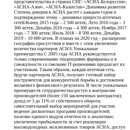
представительства в странах СНГ: «АСНА-Белоруссия»,
«АСНА-Азия», «АСНА-Казахстан».Динамика развития
Степень доверия к АСНА растет с каждым годом и
подтверждение этому – динамика прироста аптечных
сетей:Конец 2015 года – 2 500 аптек; Лето 2016 года – 3
300 аптек; Декабрь 2016 года – 4 300 аптек; Ноябрь 2017
года – 7 300 аптек; Июль 2018 – 8 500 аптек; Декабрь
2019 – 10 000 аптек. В планах на 2020 год – расширение
географии присутствия и вместе с этим увеличение
количества партнеров АСНА.Уникальные
преимущества С 2005 года АСНА руководствуется
только современными тенденциями фармрынка и в
совокупности со смелыми IT-решениями предлагает их
участникам. Таким образом, каждая аптечная сеть,
будучи партнером АСНА, получает готовый набор
инструментов для конкурентной борьбы и достижения
желаемого финансового результата. В числе уникальных
преимуществ сотрудничества:доступ к контрактам
производителей (более 150 заключенных контрактов);
доход от 3 до 11% от собственного оборота;
самостоятельный выбор мероприятий для участия;
ведение дисконтных программ производителей;
наличие единого модуля отчетности и аналитики;
увеличение прибыльности за счет реализации
высокодоходных эксклюзивных товаров АСНА; доступ