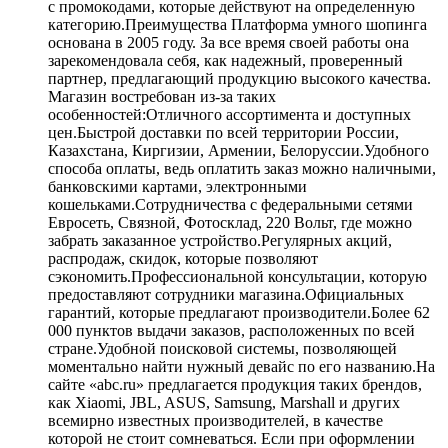
с промокодами, которые действуют на определенную
категорию.Преимущества Платформа умного шопинга
основана в 2005 году. За все время своей работы она
зарекомендовала себя, как надежный, проверенный
партнер, предлагающий продукцию высокого качества.
Магазин востребован из-за таких
особенностей:Отличного ассортимента и доступных
цен.Быстрой доставки по всей территории России,
Казахстана, Киргизии, Армении, Белоруссии.Удобного
способа оплаты, ведь оплатить заказ можно наличными,
банковскими картами, электронными
кошельками.Сотрудничества с федеральными сетями
Евросеть, Связной, Фотосклад, 220 Вольт, где можно
забрать заказанное устройство.Регулярных акций,
распродаж, скидок, которые позволяют
сэкономить.Профессиональной консультации, которую
предоставляют сотрудники магазина.Официальных
гарантий, которые предлагают производители.Более 62
000 пунктов выдачи заказов, расположенных по всей
стране.Удобной поисковой системы, позволяющей
моментально найти нужный девайс по его названию.На
сайте «abc.ru» предлагается продукция таких брендов,
как Xiaomi, JBL, ASUS, Samsung, Marshall и других
всемирно известных производителей, в качестве
которой не стоит сомневаться. Если при оформлении