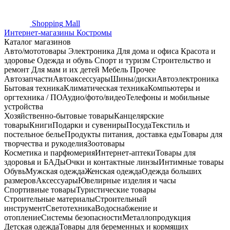
Shopping
Mall
Интернет-магазины Костромы
Каталог магазинов
Авто/мототовары
Электроника
Для дома и офиса
Красота и
здоровье
Одежда и обувь
Спорт и туризм
Строительство и
ремонт
Для мам и их детей
Мебель
Прочее
Автозапчасти
Автоаксессуары
Шины/диски
Автоэлектроника
Бытовая техника
Климатическая техника
Компьютеры и
оргтехника / ПО
Аудио/фото/видео
Телефоны и мобильные
устройства
Хозяйственно-бытовые товары
Канцелярские
товары
Книги
Подарки и сувениры
Посуда
Текстиль и
постельное белье
Продукты питания, доставка еды
Товары для
творчества и рукоделия
Зоотовары
Косметика и парфюмерия
Интернет-аптеки
Товары для
здоровья и БАДы
Очки и контактные линзы
Интимные товары
Обувь
Мужская одежда
Женская одежда
Одежда больших
размеров
Аксессуары
Ювелирные изделия и часы
Спортивные товары
Туристические товары
Строительные материалы
Строительный
инструмент
Светотехника
Водоснабжение и
отопление
Системы безопасности
Металлопродукция
Детская одежда
Товары для беременных и кормящих