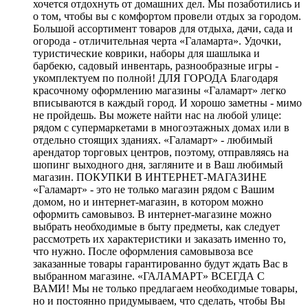
хочется отдохнуть от домашних дел. Мы позаботились и
о том, чтобы вы с комфортом провели отдых за городом.
Большой ассортимент товаров для отдыха, дачи, сада и
огорода - отличительная черта «Галамарта». Удочки,
туристические коврики, наборы для шашлыка и
барбекю, садовый инвентарь, разнообразные игры -
укомплектуем по полной! ДЛЯ ГОРОДА Благодаря
красочному оформлению магазины «Галамарт» легко
вписываются в каждый город. И хорошо заметны - мимо
не пройдешь. Вы можете найти нас на любой улице:
рядом с супермаркетами в многоэтажных домах или в
отдельно стоящих зданиях. «Галамарт» - любимый
арендатор торговых центров, поэтому, отправляясь на
шопинг выходного дня, загляните и в Ваш любимый
магазин. ПОКУПКИ В ИНТЕРНЕТ-МАГАЗИНЕ
«Галамарт» - это не только магазин рядом с Вашим
домом, но и интернет-магазин, в котором можно
оформить самовывоз. В интернет-магазине можно
выбрать необходимые в быту предметы, как следует
рассмотреть их характеристики и заказать именно то,
что нужно. После оформления самовывоза все
заказанные товары гарантированно будут ждать Вас в
выбранном магазине. «ГАЛАМАРТ» ВСЕГДА С
ВАМИ! Мы не только предлагаем необходимые товары,
но и постоянно придумываем, что сделать, чтобы Вы