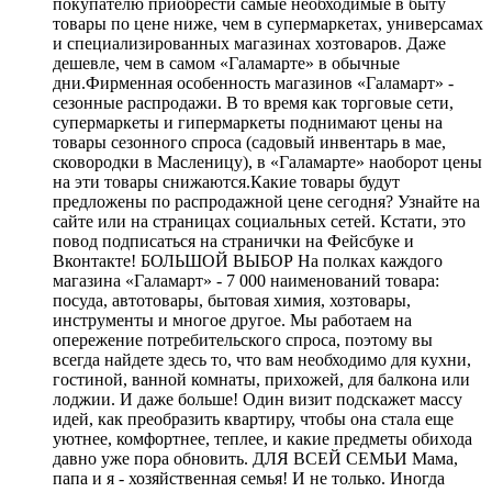
покупателю приобрести самые необходимые в быту
товары по цене ниже, чем в супермаркетах, универсамах
и специализированных магазинах хозтоваров. Даже
дешевле, чем в самом «Галамарте» в обычные
дни.Фирменная особенность магазинов «Галамарт» -
сезонные распродажи. В то время как торговые сети,
супермаркеты и гипермаркеты поднимают цены на
товары сезонного спроса (садовый инвентарь в мае,
сковородки в Масленицу), в «Галамарте» наоборот цены
на эти товары снижаются.Какие товары будут
предложены по распродажной цене сегодня? Узнайте на
сайте или на страницах социальных сетей. Кстати, это
повод подписаться на странички на Фейсбуке и
Вконтакте! БОЛЬШОЙ ВЫБОР На полках каждого
магазина «Галамарт» - 7 000 наименований товара:
посуда, автотовары, бытовая химия, хозтовары,
инструменты и многое другое. Мы работаем на
опережение потребительского спроса, поэтому вы
всегда найдете здесь то, что вам необходимо для кухни,
гостиной, ванной комнаты, прихожей, для балкона или
лоджии. И даже больше! Один визит подскажет массу
идей, как преобразить квартиру, чтобы она стала еще
уютнее, комфортнее, теплее, и какие предметы обихода
давно уже пора обновить. ДЛЯ ВСЕЙ СЕМЬИ Мама,
папа и я - хозяйственная семья! И не только. Иногда