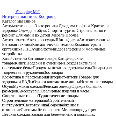
Shopping
Mall
Интернет-магазины Костромы
Каталог магазинов
Авто/мототовары
Электроника
Для дома и офиса
Красота и
здоровье
Одежда и обувь
Спорт и туризм
Строительство и
ремонт
Для мам и их детей
Мебель
Прочее
Автозапчасти
Автоаксессуары
Шины/диски
Автоэлектроника
Бытовая техника
Климатическая техника
Компьютеры и
оргтехника / ПО
Аудио/фото/видео
Телефоны и мобильные
устройства
Хозяйственно-бытовые товары
Канцелярские
товары
Книги
Подарки и сувениры
Посуда
Текстиль и
постельное белье
Продукты питания, доставка еды
Товары для
творчества и рукоделия
Зоотовары
Косметика и парфюмерия
Интернет-аптеки
Товары для
здоровья и БАДы
Очки и контактные линзы
Интимные товары
Обувь
Мужская одежда
Женская одежда
Одежда больших
размеров
Аксессуары
Ювелирные изделия и часы
Спортивные товары
Туристические товары
Строительные материалы
Строительный
инструмент
Светотехника
Водоснабжение и
отопление
Системы безопасности
Металлопродукция
Детская одежда
Товары для беременных и кормящих