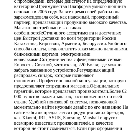
с промокодами, которые действуют на определенную
категорию.Преимущества Платформа умного шопинга
основана в 2005 году. За все время своей работы она
зарекомендовала себя, как надежный, проверенный
партнер, предлагающий продукцию высокого качества.
Магазин востребован из-за таких
особенностей:Отличного ассортимента и доступных
цен.Быстрой доставки по всей территории России,
Казахстана, Киргизии, Армении, Белоруссии.Удобного
способа оплаты, ведь оплатить заказ можно наличными,
банковскими картами, электронными
кошельками.Сотрудничества с федеральными сетями
Евросеть, Связной, Фотосклад, 220 Вольт, где можно
забрать заказанное устройство.Регулярных акций,
распродаж, скидок, которые позволяют
сэкономить.Профессиональной консультации, которую
предоставляют сотрудники магазина.Официальных
гарантий, которые предлагают производители.Более 62
000 пунктов выдачи заказов, расположенных по всей
стране.Удобной поисковой системы, позволяющей
моментально найти нужный девайс по его названию.На
сайте «abc.ru» предлагается продукция таких брендов,
как Xiaomi, JBL, ASUS, Samsung, Marshall и других
всемирно известных производителей, в качестве
которой не стоит сомневаться. Если при оформлении