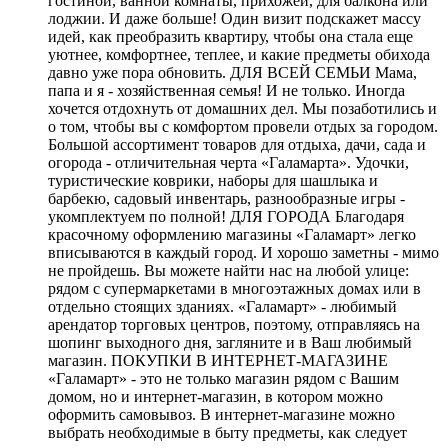
гостиной, ванной комнаты, прихожей, для балкона или
лоджии. И даже больше! Один визит подскажет массу
идей, как преобразить квартиру, чтобы она стала еще
уютнее, комфортнее, теплее, и какие предметы обихода
давно уже пора обновить. ДЛЯ ВСЕЙ СЕМЬИ Мама,
папа и я - хозяйственная семья! И не только. Иногда
хочется отдохнуть от домашних дел. Мы позаботились и
о том, чтобы вы с комфортом провели отдых за городом.
Большой ассортимент товаров для отдыха, дачи, сада и
огорода - отличительная черта «Галамарта». Удочки,
туристические коврики, наборы для шашлыка и
барбекю, садовый инвентарь, разнообразные игры -
укомплектуем по полной! ДЛЯ ГОРОДА Благодаря
красочному оформлению магазины «Галамарт» легко
вписываются в каждый город. И хорошо заметны - мимо
не пройдешь. Вы можете найти нас на любой улице:
рядом с супермаркетами в многоэтажных домах или в
отдельно стоящих зданиях. «Галамарт» - любимый
арендатор торговых центров, поэтому, отправляясь на
шопинг выходного дня, загляните и в Ваш любимый
магазин. ПОКУПКИ В ИНТЕРНЕТ-МАГАЗИНЕ
«Галамарт» - это не только магазин рядом с Вашим
домом, но и интернет-магазин, в котором можно
оформить самовывоз. В интернет-магазине можно
выбрать необходимые в быту предметы, как следует