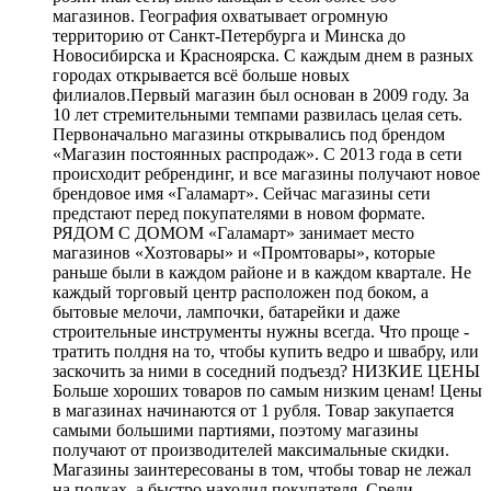
магазинов. География охватывает огромную
территорию от Санкт-Петербурга и Минска до
Новосибирска и Красноярска. С каждым днем в разных
городах открывается всё больше новых
филиалов.Первый магазин был основан в 2009 году. За
10 лет стремительными темпами развилась целая сеть.
Первоначально магазины открывались под брендом
«Магазин постоянных распродаж». С 2013 года в сети
происходит ребрендинг, и все магазины получают новое
брендовое имя «Галамарт». Сейчас магазины сети
предстают перед покупателями в новом формате.
РЯДОМ С ДОМОМ «Галамарт» занимает место
магазинов «Хозтовары» и «Промтовары», которые
раньше были в каждом районе и в каждом квартале. Не
каждый торговый центр расположен под боком, а
бытовые мелочи, лампочки, батарейки и даже
строительные инструменты нужны всегда. Что проще -
тратить полдня на то, чтобы купить ведро и швабру, или
заскочить за ними в соседний подъезд? НИЗКИЕ ЦЕНЫ
Больше хороших товаров по самым низким ценам! Цены
в магазинах начинаются от 1 рубля. Товар закупается
самыми большими партиями, поэтому магазины
получают от производителей максимальные скидки.
Магазины заинтересованы в том, чтобы товар не лежал
на полках, а быстро находил покупателя. Среди