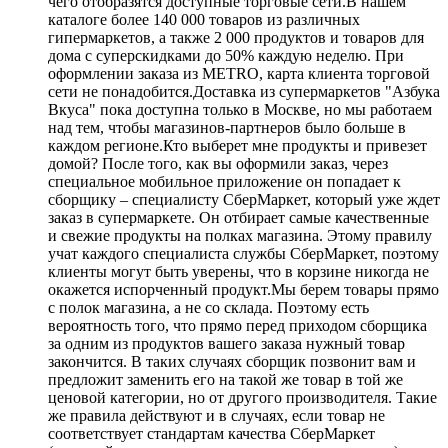
чего отобразятся доступные торговые сети.В нашем
каталоге более 140 000 товаров из различных
гипермаркетов, а также 2 000 продуктов и товаров для
дома с суперскидками до 50% каждую неделю. При
оформлении заказа из METRO, карта клиента торговой
сети не понадобится.Доставка из супермаркетов "Азбука
Вкуса" пока доступна только в Москве, но мы работаем
над тем, чтобы магазинов-партнеров было больше в
каждом регионе.Кто выберет мне продукты и привезет
домой? После того, как вы оформили заказ, через
специальное мобильное приложение он попадает к
сборщику – специалисту СберМаркет, который уже ждет
заказ в супермаркете. Он отбирает самые качественные
и свежие продукты на полках магазина. Этому правилу
учат каждого специалиста службы СберМаркет, поэтому
клиенты могут быть уверены, что в корзине никогда не
окажется испорченный продукт.Мы берем товары прямо
с полок магазина, а не со склада. Поэтому есть
вероятность того, что прямо перед приходом сборщика
за одним из продуктов вашего заказа нужный товар
закончится. В таких случаях сборщик позвонит вам и
предложит заменить его на такой же товар в той же
ценовой категории, но от другого производителя. Такие
же правила действуют и в случаях, если товар не
соответствует стандартам качества СберМаркет