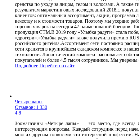
средства по уходу за лицом, телом и волосами. А также 
результатам маркетинговых исследований 2018г., покупат
клиентов: оптимальный ассортимент, акции, программа л
качеству и к стоимости товаров. Поэтому мы усердно ра
торговых марок на сегодня 47 наименований брендов. Тов
продукция СТМ.В 2019 году «Улыбка радуги» стала побед
«дрогери».«Улыбка радуги» также получила премию RUS
российского ритейла.Ассортимент сети постоянно расши
сети хранятся в крупнейшем складском комплексе в наше
технологии. Логистический комплекс располагает собств
покупателей и более 4,5 тысяч сотрудников. Мы уверены – 
Подробнее
Перейти
на сайт
Четыре лапы
Отзывов: 1 330
4.8
Зоомагазины «Четыре лапы» — это место, где всегда
интересующим вопросам. Каждый сотрудник перед начал
многих другим тонкостям это интересной профессии. 