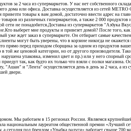
ктов за 2 часа из супермаркетов. У нас нет собственного склад
шего дома или офиса. Доставка осуществляется из сетей METRO 
 привезти товары к вам домой, достаточно ввести адрес на глав
 товаров из различных гипермаркетов, а также 2 000 продуктов
 сети не понадобится.Доставка из супермаркетов "Азбука Вкуса
е.Кто выберет мне продукты и привезет домой? После того, как
рый уже ждет заказ в супермаркете. Он отбирает самые качестве
лиенты могут быть уверены, что в корзине никогда не окажетс
, что прямо перед приходом сборщика за одним из продуктов ваш
 в той же ценовой категории, но от другого производителя. Таки
, нарушена упаковка, изменил цвет и пр.) или у него спорный 
риедут так, как будто их только что взяли с полки магазина. О
 "Ашан" и "Лента" осуществляется день в день за 2 часа, а из с
шей двери.
а домом. Мы работаем в 15 регионах России. Являемся крупнейше
 стала национальным лауреатом общественной премии «Лучший с
ду, а сегодня под брендом «Улыбка радуги» работает свыше 700 