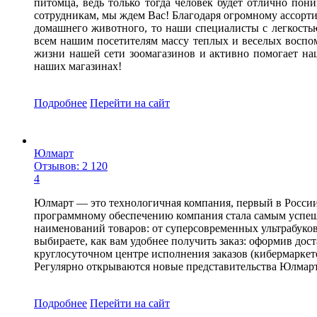
питомца, ведь только тогда человек будет отлично по
сотрудникам, мы ждем Вас! Благодаря огромному ассорти
домашнего животного, то наши специалисты с легкость
всем нашим посетителям массу теплых и веселых воспом
жизни нашей сети зоомагазинов и активно помогает на
наших магазинах!
Подробнее
Перейти
на сайт
Юлмарт
Отзывов: 2 120
4
Юлмарт — это технологичная компания, первый в России
программному обеспечению компания стала самым успеш
наименований товаров: от суперсовременных ультрабуков
выбираете, как вам удобнее получить заказ: оформив дос
круглосуточном центре исполнения заказов (кибермаркет
Регулярно открываются новые представительства Юлмарта
Подробнее
Перейти
на сайт