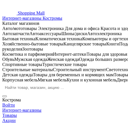
Shopping
Mall
Интернет-магазины Костромы
Каталог магазинов
Авто/мототовары
Электроника
Для дома и офиса
Красота и здо
Автозапчасти
Автоаксессуары
Шины/диски
Автоэлектроника
Бытовая техника
Климатическая техника
Компьютеры и оргтехн
Хозяйственно-бытовые товары
Канцелярские товары
Книги
Под
рукоделия
Зоотовары
Косметика и парфюмерия
Интернет-аптеки
Товары для здоровь
Обувь
Мужская одежда
Женская одежда
Одежда больших размер
Спортивные товары
Туристические товары
Строительные материалы
Строительный инструмент
Светотехн
Детская одежда
Товары для беременных и кормящих мам
Товары
Корпусная мебель
Мягкая мебель
Кухни и кухонная мебель
Двер
Кострома
Войти
Интернет-магазины
Товары
Акции