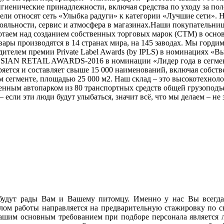
гигиенические принадлежности, включая средства по уходу за по
ели относят сеть «Улыбка радуги» к категории «Лучшие сети». 
ояльности, сервис и атмосфера в магазинах.Наши покупательни
ботаем над созданием собственных торговых марок (СТМ) в осно
ары производятся в 14 странах мира, на 145 заводах. Мы гордим
ителем премии Private Label Awards (by IPLS) в номинациях «
SIAN RETAIL AWARDS-2016 в номинации «Лидер года в сегмент
ряется и составляет свыше 15 000 наименований, включая собст
м сегменте, площадью 25 000 м2. Наш склад – это высокотехнол
енным автопарком из 80 транспортных средств общей грузоподъ
если эти люди будут улыбаться, значит всё, что мы делаем – не з
 будут рады Вам и Вашему питомцу. Именно у нас Вы всегда
ом работы направляется на предварительную стажировку по св
Нашим основным требованием при подборе персонала является