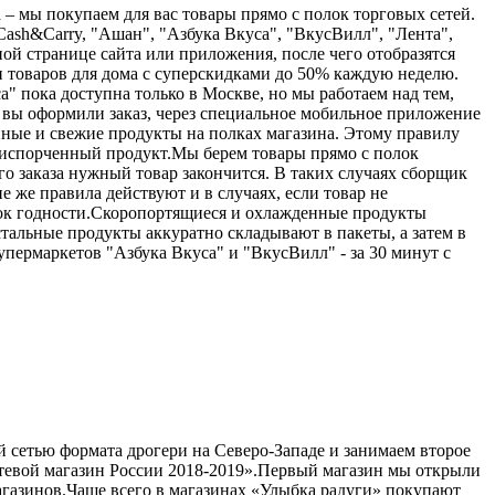
а – мы покупаем для вас товары прямо с полок торговых сетей.
Cash&Carry, "Ашан", "Азбука Вкуса", "ВкусВилл", "Лента",
ной странице сайта или приложения, после чего отобразятся
 и товаров для дома с суперскидками до 50% каждую неделю.
" пока доступна только в Москве, но мы работаем над тем,
 вы оформили заказ, через специальное мобильное приложение
нные и свежие продукты на полках магазина. Этому правилу
я испорченный продукт.Мы берем товары прямо с полок
его заказа нужный товар закончится. В таких случаях сборщик
е же правила действуют и в случаях, если товар не
срок годности.Скоропортящиеся и охлажденные продукты
стальные продукты аккуратно складывают в пакеты, а затем в
упермаркетов "Азбука Вкуса" и "ВкусВилл" - за 30 минут с
й сетью формата дрогери на Северо-Западе и занимаем второе
етевой магазин России 2018-2019».Первый магазин мы открыли
магазинов.Чаще всего в магазинах «Улыбка радуги» покупают