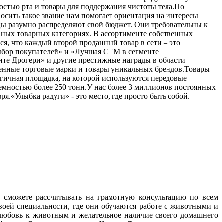
лостью рта и товары для поддержания чистоты тела.По
Носить такое звание нам помогает ориентация на интересы
цы разумно распределяют свой бюджет. Они требовательны к
вных товарных категориях. В ассортименте собственных
ся, что каждый второй проданный товар в сети – это
Выбор покупателей» и «Лучшая СТМ в сегменте
е Дрогери» и другие престижные награды в области
венные торговые марки и товары уникальных брендов.Товары
огичная площадка, на которой используются передовые
емностью более 250 тонн.У нас более 3 миллионов постоянных
ря.«Улыбка радуги» - это место, где просто быть собой.
 сможете рассчитывать на грамотную консультацию по всем
оей специальности, где они обучаются работе с животными и
 любовь к животным и желательное наличие своего домашнего