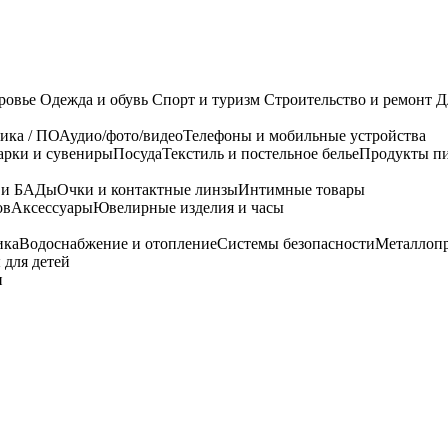
ровье
Одежда и обувь
Спорт и туризм
Строительство и ремонт
Д
ика / ПО
Аудио/фото/видео
Телефоны и мобильные устройства
арки и сувениры
Посуда
Текстиль и постельное белье
Продукты пи
я и БАДы
Очки и контактные линзы
Интимные товары
ов
Аксессуары
Ювелирные изделия и часы
ика
Водоснабжение и отопление
Системы безопасности
Металлоп
 для детей
и