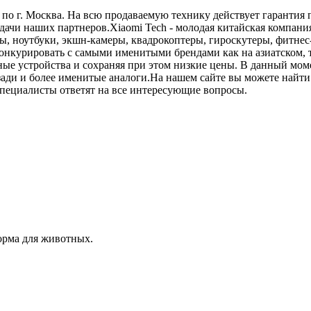
 г. Москва. На всю продаваемую технику действует гарантия п
и наших партнеров.Xiaomi Tech - молодая китайская компания,
, ноутбуки, экшн-камеры, квадрокоптеры, гироскутеры, фитнес
конкурировать с самыми именитыми брендами как на азиатском,
ные устройства и сохраняя при этом низкие цены. В данный мом
озади и более именитые аналоги.На нашем сайте вы можете найт
специалисты ответят на все интересующие вопросы.
орма для животных.