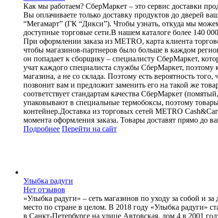
Как мы работаем? СберМаркет – это cервис доставки проду
Вы оплачиваете только доставку продуктов до дверей ва
“Мегамарт” (ГК “Дикси”). Чтобы узнать, откуда мы можем
доступные торговые сети.В нашем каталоге более 140 000
При оформлении заказа из METRO, карта клиента торговой
чтобы магазинов-партнеров было больше в каждом регион
он попадает к сборщику – специалисту СберМаркет, кото
учат каждого специалиста службы СберМаркет, поэтому к
магазина, а не со склада. Поэтому есть вероятность того
позвонит вам и предложит заменить его на такой же товар
соответствует стандартам качества СберМаркет (помятый
упаковывают в специальные термобоксы, поэтому товары п
контейнер.Доставка из торговых сетей METRO Cash&Carry,
момента оформления заказа. Товары доставят прямо до ва
Подробнее
Перейти
на сайт
Улыбка радуги
Нет отзывов
«Улыбка радуги» – сеть магазинов по уходу за собой и з
место по стране в целом. В 2018 году «Улыбка радуги»
в Санкт-Петербурге на улице Автовская, дом 4 в 2001 го