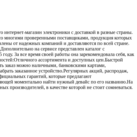
 интернет-магазин электроники с доставкой в разные страны.
т со многими проверенными поставщиками, продукция которых
влены от надежных компаний и доставляются по всей стране.
.Дополнительно на сервисе представлен каталог с
ду. За все время своей работы она зарекомендовала себя, как
ностей:Отличного ассортимента и доступных цен.Быстрой
ить заказ можно наличными, банковскими картами,
абрать заказанное устройство.Регулярных акций, распродаж,
Официальных гарантий, которые предлагают
оляющей моментально найти нужный девайс по его названию.На
тных производителей, в качестве которой не стоит сомневаться.