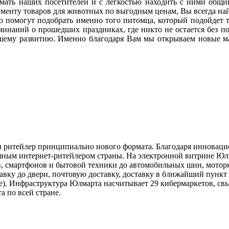
нимать наших посетителей и с легкостью находить с ними общ
менту товаров для животных по выгодным ценам, Вы всегда най
ю помогут подобрать именно того питомца, который подойдет 
инаний о прошедших праздниках, где никто не остается без по
шему развитию. Именно благодаря Вам мы открываем новые ма
 ритейлер принципиально нового формата. Благодаря инноваци
ным интернет-ритейлером страны. На электронной витрине Юл
, смартфонов и бытовой техники до автомобильных шин, моторны
тавку до двери, почтовую доставку, доставку в ближайший пункт
е). Инфраструктура Юлмарта насчитывает 29 кибермаркетов, свы
 по всей стране.