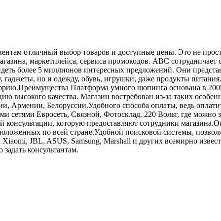
нтам отличный выбор товаров и доступные цены. Это не просто
 магазина, маркетплейса, сервиса промокодов. ABC сотрудничае
идеть более 5 миллионов интересных предложений. Они предста
 гаджеты, но и одежду, обувь, игрушки, даже продукты питания
рию.Преимущества Платформа умного шопинга основана в 2005 го
ю высокого качества. Магазин востребован из-за таких особен
зии, Армении, Белоруссии.Удобного способа оплаты, ведь оплат
 сетями Евросеть, Связной, Фотосклад, 220 Вольт, где можно з
й консультации, которую предоставляют сотрудники магазина.
асположенных по всей стране.Удобной поисковой системы, позв
к Xiaomi, JBL, ASUS, Samsung, Marshall и других всемирно извес
 задать консультантам.