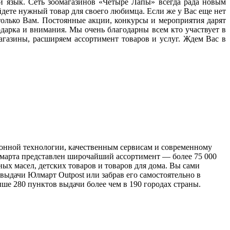
ий язык. Сеть зоомагазинов «Четыре Лапы» всегда рада новым
дете нужный товар для своего любимца. Если же у Вас еще нет
только Вам. Постоянные акции, конкурсы и мероприятия дарят
дарка и внимания. Мы очень благодарны всем кто участвует в
газины, расширяем ассортимент товаров и услуг. Ждем Вас в
онной технологии, качественным сервисам и современному
марта представлен широчайший ассортимент — более 75 000
х масел, детских товаров и товаров для дома. Вы сами
 выдачи Юлмарт Outpost или забрав его самостоятельно в
ше 280 пунктов выдачи более чем в 190 городах страны.