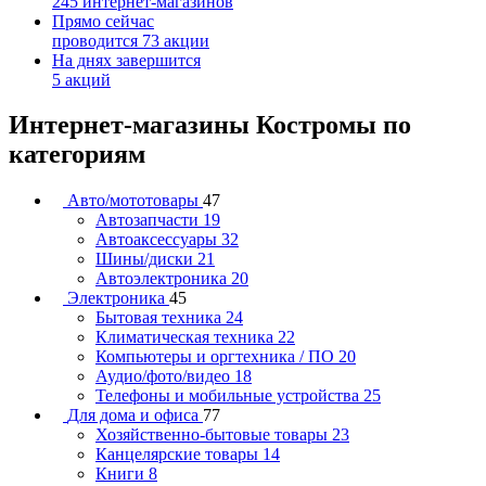
245 интернет-магазинов
Прямо сейчас
проводится 73 акции
На днях завершится
5 акций
Интернет-магазины Костромы по
категориям
Авто/мототовары
47
Автозапчасти
19
Автоаксессуары
32
Шины/диски
21
Автоэлектроника
20
Электроника
45
Бытовая техника
24
Климатическая техника
22
Компьютеры и оргтехника / ПО
20
Аудио/фото/видео
18
Телефоны и мобильные устройства
25
Для дома и офиса
77
Хозяйственно-бытовые товары
23
Канцелярские товары
14
Книги
8