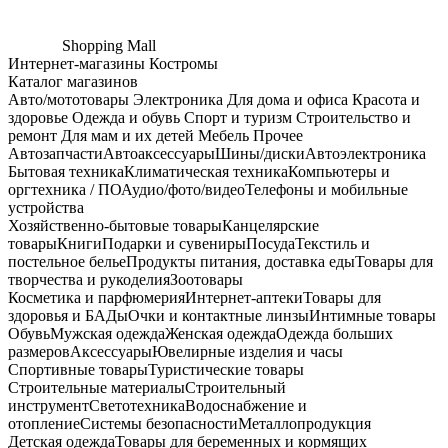
Shopping
Mall
Интернет-магазины Костромы
Каталог магазинов
Авто/мототовары
Электроника
Для дома и офиса
Красота и
здоровье
Одежда и обувь
Спорт и туризм
Строительство и
ремонт
Для мам и их детей
Мебель
Прочее
Автозапчасти
Автоаксессуары
Шины/диски
Автоэлектроника
Бытовая техника
Климатическая техника
Компьютеры и
оргтехника / ПО
Аудио/фото/видео
Телефоны и мобильные
устройства
Хозяйственно-бытовые товары
Канцелярские
товары
Книги
Подарки и сувениры
Посуда
Текстиль и
постельное белье
Продукты питания, доставка еды
Товары для
творчества и рукоделия
Зоотовары
Косметика и парфюмерия
Интернет-аптеки
Товары для
здоровья и БАДы
Очки и контактные линзы
Интимные товары
Обувь
Мужская одежда
Женская одежда
Одежда больших
размеров
Аксессуары
Ювелирные изделия и часы
Спортивные товары
Туристические товары
Строительные материалы
Строительный
инструмент
Светотехника
Водоснабжение и
отопление
Системы безопасности
Металлопродукция
Детская одежда
Товары для беременных и кормящих