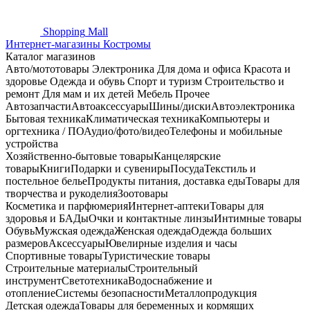
Shopping
Mall
Интернет-магазины Костромы
Каталог магазинов
Авто/мототовары
Электроника
Для дома и офиса
Красота и
здоровье
Одежда и обувь
Спорт и туризм
Строительство и
ремонт
Для мам и их детей
Мебель
Прочее
Автозапчасти
Автоаксессуары
Шины/диски
Автоэлектроника
Бытовая техника
Климатическая техника
Компьютеры и
оргтехника / ПО
Аудио/фото/видео
Телефоны и мобильные
устройства
Хозяйственно-бытовые товары
Канцелярские
товары
Книги
Подарки и сувениры
Посуда
Текстиль и
постельное белье
Продукты питания, доставка еды
Товары для
творчества и рукоделия
Зоотовары
Косметика и парфюмерия
Интернет-аптеки
Товары для
здоровья и БАДы
Очки и контактные линзы
Интимные товары
Обувь
Мужская одежда
Женская одежда
Одежда больших
размеров
Аксессуары
Ювелирные изделия и часы
Спортивные товары
Туристические товары
Строительные материалы
Строительный
инструмент
Светотехника
Водоснабжение и
отопление
Системы безопасности
Металлопродукция
Детская одежда
Товары для беременных и кормящих