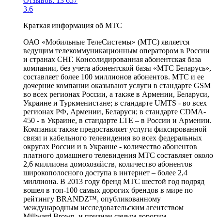
Отзывов: 13 657
3.6
Краткая информация об МТС
ОАО «Мобильные ТелеСистемы» (МТС) является
ведущим телекоммуникационным оператором в России
и странах СНГ. Консолидированная абонентская база
компании, без учета абонентской базы «МТС Беларусь»,
составляет более 100 миллионов абонентов. МТС и ее
дочерние компании оказывают услуги в стандарте GSM
во всех регионах России, а также в Армении, Беларуси,
Украине и Туркменистане; в стандарте UMTS - во всех
регионах РФ, Армении, Беларуси; в стандарте CDMA-
450 - в Украине, в стандарте LTE – в России и Армении.
Компания также предоставляет услуги фиксированной
связи и кабельного телевидения во всех федеральных
округах России и в Украине - количество абонентов
платного домашнего телевидения МТС составляет около
2,6 миллиона домохозяйств, количество абонентов
широкополосного доступа в интернет – более 2,4
миллиона. В 2013 году бренд МТС шестой год подряд
вошел в топ-100 самых дорогих брендов в мире по
рейтингу BRANDZ™, опубликованному
международным исследовательским агентством
Millward Brown, и признан самым дорогим