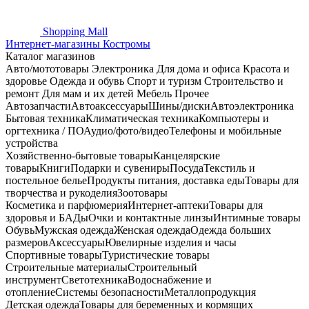
Shopping
Mall
Интернет-магазины Костромы
Каталог магазинов
Авто/мототовары
Электроника
Для дома и офиса
Красота и
здоровье
Одежда и обувь
Спорт и туризм
Строительство и
ремонт
Для мам и их детей
Мебель
Прочее
Автозапчасти
Автоаксессуары
Шины/диски
Автоэлектроника
Бытовая техника
Климатическая техника
Компьютеры и
оргтехника / ПО
Аудио/фото/видео
Телефоны и мобильные
устройства
Хозяйственно-бытовые товары
Канцелярские
товары
Книги
Подарки и сувениры
Посуда
Текстиль и
постельное белье
Продукты питания, доставка еды
Товары для
творчества и рукоделия
Зоотовары
Косметика и парфюмерия
Интернет-аптеки
Товары для
здоровья и БАДы
Очки и контактные линзы
Интимные товары
Обувь
Мужская одежда
Женская одежда
Одежда больших
размеров
Аксессуары
Ювелирные изделия и часы
Спортивные товары
Туристические товары
Строительные материалы
Строительный
инструмент
Светотехника
Водоснабжение и
отопление
Системы безопасности
Металлопродукция
Детская одежда
Товары для беременных и кормящих