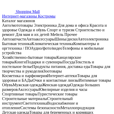
Shopping
Mall
Интернет-магазины Костромы
Каталог магазинов
Авто/мототовары
Электроника
Для дома и офиса
Красота и
здоровье
Одежда и обувь
Спорт и туризм
Строительство и
ремонт
Для мам и их детей
Мебель
Прочее
Автозапчасти
Автоаксессуары
Шины/диски
Автоэлектроника
Бытовая техника
Климатическая техника
Компьютеры и
оргтехника / ПО
Аудио/фото/видео
Телефоны и мобильные
устройства
Хозяйственно-бытовые товары
Канцелярские
товары
Книги
Подарки и сувениры
Посуда
Текстиль и
постельное белье
Продукты питания, доставка еды
Товары для
творчества и рукоделия
Зоотовары
Косметика и парфюмерия
Интернет-аптеки
Товары для
здоровья и БАДы
Очки и контактные линзы
Интимные товары
Обувь
Мужская одежда
Женская одежда
Одежда больших
размеров
Аксессуары
Ювелирные изделия и часы
Спортивные товары
Туристические товары
Строительные материалы
Строительный
инструмент
Светотехника
Водоснабжение и
отопление
Системы безопасности
Металлопродукция
Детская одежда
Товары для беременных и кормящих